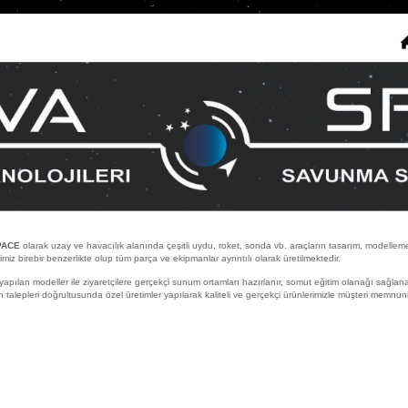
ACE
olarak uzay ve havacılık alanında çeşitli uydu, roket, sonda vb. araçların tasarım, modelleme
imiz birebir benzerlikte olup tüm parça ve ekipmanlar ayrıntılı olarak üretilmektedir.
an modeller ile ziyaretçilere gerçekçi sunum ortamları hazırlanır, somut eğitim olanağı sağlanar
in talepleri doğrultusunda özel üretimler yapılarak kaliteli ve gerçekçi ürünlerimizle müşteri memnun