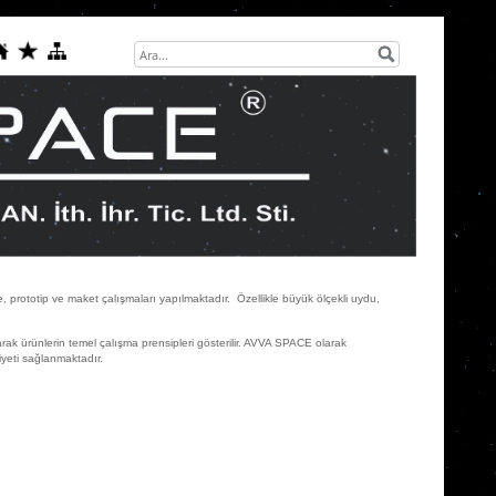
, prototip ve maket çalışmaları yapılmaktadır. Özellikle büyük ölçekli uydu,
ak ürünlerin temel çalışma prensipleri gösterilir. AVVA SPACE olarak
iyeti sağlanmaktadır.