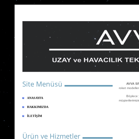
Site Menüsü
AVVA SP
roket modeller
Böylece yapıl
ANASAYFA
müşterilerimiz
HAKKIMIZDA
İLETİŞİM
Ürün ve Hizmetler